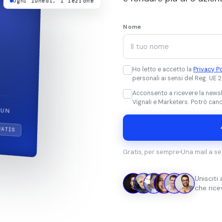
Ogni lunedì, 1 lezione
Nome
Ho letto e accetto la
Privacy P
personali ai sensi del Reg. UE
Acconsento a ricevere la newsle
Vignali e Marketers. Potrò can
 UN
RATIS
Gratis, per sempre
Una mail a s
Unisciti
che rice