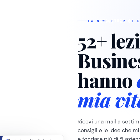
LA NEWSLETTER DI D
52+ lez
Busine
hanno
mia vit
Ricevi una mail a settim
consigli e le idee che 
e fondare più di 5 aziend